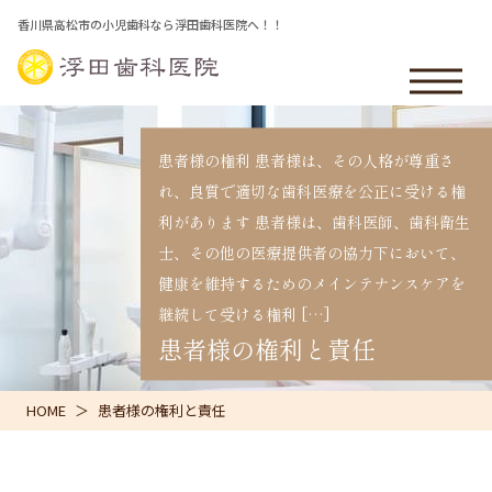
香川県高松市の小児歯科なら浮田歯科医院へ！！
患者様の権利 患者様は、その人格が尊重さ
れ、良質で適切な歯科医療を公正に受ける権
利があります 患者様は、歯科医師、歯科衛生
士、その他の医療提供者の協力下において、
健康を維持するためのメインテナンスケアを
継続して受ける権利 […]
患者様の権利と責任
HOME
患者様の権利と責任