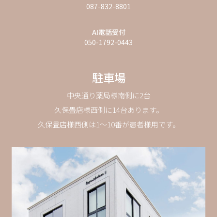
087-832-8801
AI電話受付
050-1792-0443
駐車場
中央通り薬局様南側に2台
久保畳店様西側に14台あります。
久保畳店様西側は1〜10番が患者様用です。